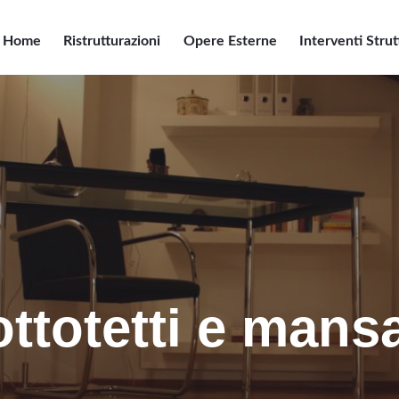
Salta
al
Home
Ristrutturazioni
Opere Esterne
Interventi Strut
contenuto
principale
ttotetti e mans