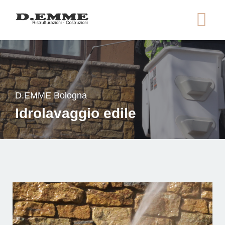
Salta
al
contenuto
principale
D.EMME Bologna
Idrolavaggio edile