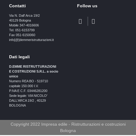
Contatti
Follow us
Via N. Dall' Arca 19/2
40129 Bologna
Mobile 347-4016606
Tel. 051-6153799
Fax 051-6150060
info[@]demmeristrutturazioni.it
Dati legali
D.EMME RISTRUTTURAZIONI
E COSTRUZIONI S.R.L. a socio
unico
Numero REA BO - 519710
capitale 150.000 I.V.
P.IVA E C.F. 03446281200
Sede legale: VIA NICOLO'
DALL'ARCA 19/2 , 40129
BOLOGNA
Copyright 2022 Impresa edile - Ristrutturazioni e costruzioni
Bologna