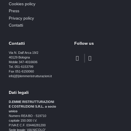
Cookies policy
Press
Privacy policy
Contatti
Contatti
Follow us
Via N. Dall' Arca 19/2
40129 Bologna
Mobile 347-4016606
Tel. 051-6153799
Fax 051-6150060
info[@]demmeristrutturazioni.it
Dati legali
D.EMME RISTRUTTURAZIONI
E COSTRUZIONI S.R.L. a socio
unico
Numero REA BO - 519710
capitale 150.000 I.V.
P.IVA E C.F. 03446281200
Sede legale: VIA NICOLO'