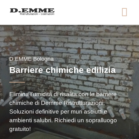
Salta
al
contenuto
principale
D.EMME Bologna
Barriere chimiche edilizia
Elimina l'umidità di risalita con le barriere
chimiche di Demme Ristrutturazioni.
Soluzioni definitive per muri asciutti e
ambienti salubri. Richiedi un sopralluogo
gratuito!