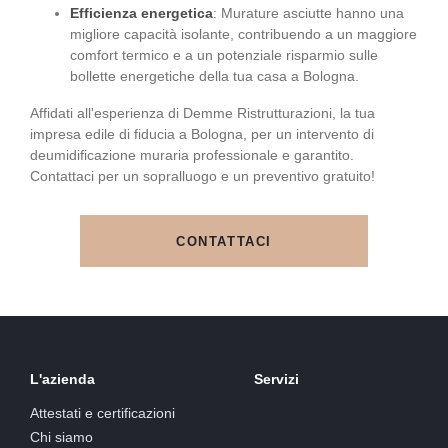
Efficienza energetica
: Murature asciutte hanno una
migliore capacità isolante, contribuendo a un maggiore
comfort termico e a un potenziale risparmio sulle
bollette energetiche della tua casa a Bologna.
Affidati all'esperienza di Demme Ristrutturazioni, la tua
impresa edile di fiducia a Bologna, per un intervento di
deumidificazione muraria professionale e garantito.
Contattaci per un sopralluogo e un preventivo gratuito!
CONTATTACI
L'azienda
Servizi
Attestati e certificazioni
Chi siamo